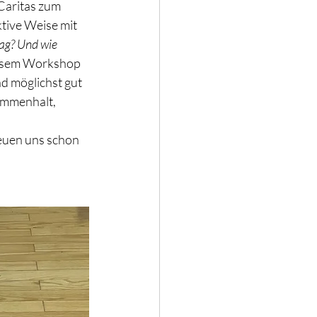
aritas zum 
ktive Weise mit 
ag? Und wie 
iesem Workshop 
d möglichst gut 
ammenhalt, 
euen uns schon 