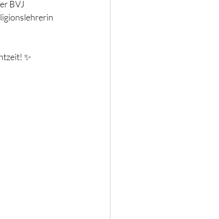
er BVJ 
igionslehrerin  
ntzeit! ✨