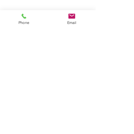
Phone
Email
Aktuelle Beiträge
Alle ansehen